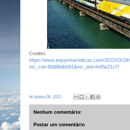
Credito:
https://www.enjoymiamidicas.com/2022/03/29/
mc_cid=90d86db091&mc_eid=fed5e21cf7
on
janeiro 06, 2023
Nenhum comentário:
Postar um comentário