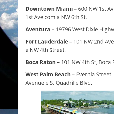
Downtown Miami –
600 NW 1st Av
1st Ave com a NW 6th St.
Aventura –
19796 West Dixie Highw
Fort Lauderdale –
101 NW 2nd Ave 
e NW 4th Street.
Boca Raton –
101 NW 4th St, Boca 
West Palm Beach –
Evernia Street 
Avenue e S. Quadrille Blvd.