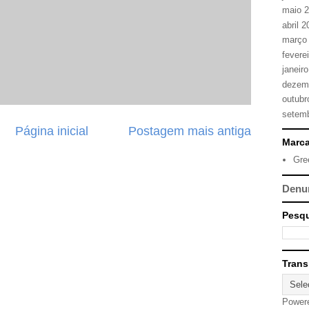
maio 
abril 
março
fevere
janeir
dezem
outubr
setem
Página inicial
Postagem mais antiga
Marc
Gre
Denu
Pesqu
Trans
Power