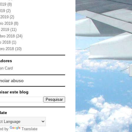
2019
(8)
2019
(2)
 2019
(2)
iro 2019
(8)
o 2019
(11)
bro 2018
(24)
o 2018
(1)
bro 2018
(10)
adores
en Card
nciar abuso
isar este blog
late
ed by
Translate