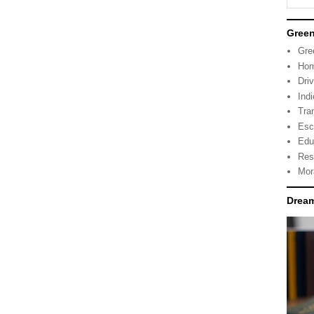
Green
Gre
Ho
Dri
Ind
Tra
Esc
Edu
Res
Mor
Drea