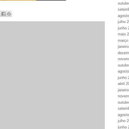
outubr
setem
agosto
julho 
junho 
maio 
março
janeir
dezem
novem
outubr
agosto
junho 
abril 
janeir
novem
outubr
setem
agosto
julho 
junho 