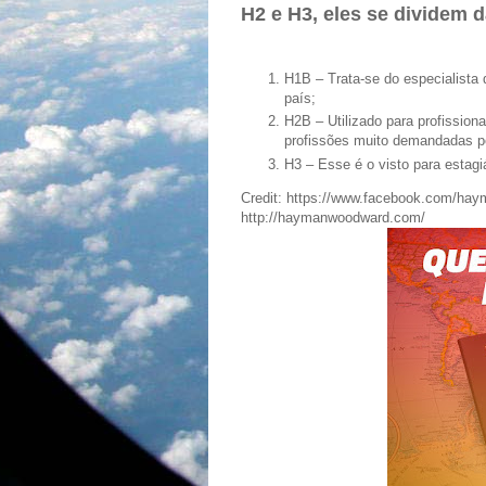
H2 e H3, eles se dividem 
H1B – Trata-se do especialista
país;
H2B – Utilizado para profissio
profissões muito demandadas p
H3 – Esse é o visto para estag
Credit: https://www.facebook.com/ha
http://haymanwoodward.com/