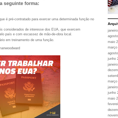
da seguinte forma:
 que é pré-contratado para exercer uma determinada função no
Arqui
nais considerados de interesse dos EUA, que exercem
janeir
elo país e com escassez de mão-de-obra local.
agosto
iário em treinamento de uma função.
maio 
março
ymanwoodward
agosto
junho 
janeir
dezem
setem
março
janeir
junho 
maio 
fevere
dezem
novem