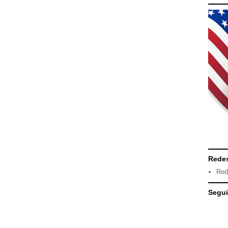
Redes
Red
Segui