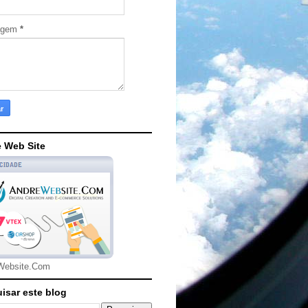
agem
*
 Web Site
Website.Com
isar este blog