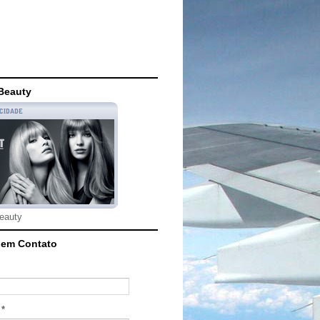
Beauty
eauty
 em Contato
l
*