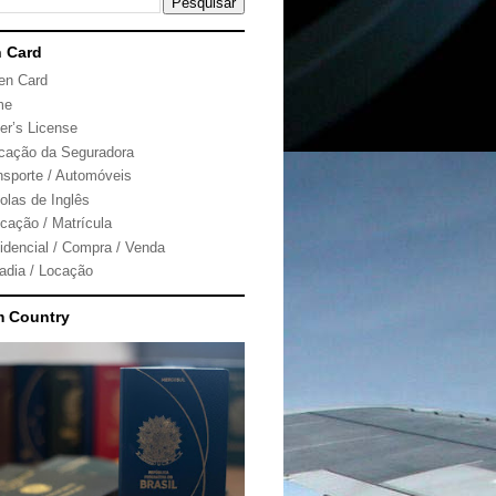
 Card
en Card
me
ver’s License
icação da Seguradora
nsporte / Automóveis
olas de Inglês
cação / Matrícula
idencial / Compra / Venda
adia / Locação
m Country